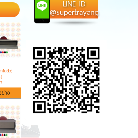
LINE ID
@supertrayang
ึกในตัว)
.)
าท
อย่าง