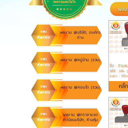
ผลง
ผลงาน @บริษัท, องค์กร
ต่าง
ผลงาน @หมู่บ้าน (รวม)
ชื่อ : ด้ามส
รหัส : HA- (
ราคา : 170
คลิ๊
ผลงาน @คอนโด (รวม)
ผลงาน @ตรายางจด
ทะเบียนบริษัท, ห้างหุ้น
ส่วน