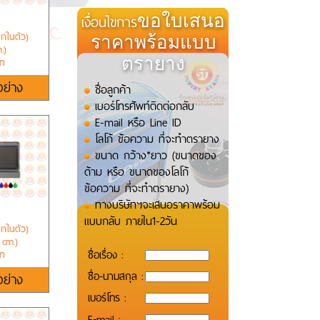
เงื่อนไขการ
ขอใบเสนอ
ึกในตัว)
ราคาพร้อมแบบ
.)
ตรายาง
าท
อย่าง
ชื่อลูกค้า
เบอร์โทรศัพท์ติดต่อกลับ
E-mail หรือ Line ID
โลโก้ ข้อความ ที่จะทำตรายาง
ขนาด กว้าง*ยาว (ขนาดของ
ด้าม หรือ ขนาดของโลโก้
ข้อความ ที่จะทำตรายาง)
ทางบริษัทฯจะเสนอราคาพร้อม
แบบกลับ ภายใน1-2วัน
ึกในตัว)
 cm.)
ชื่อเรื่อง :
าท
ชื่อ-นามสกุล :
อย่าง
เบอร์โทร :
E-mail :