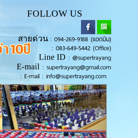
FOLLOW US
สายด่วน
:
094-269-9188 (แอดมิน)
:
083-649-5442 (Office)
Line ID
:
@supertrayang
E-mail
:
supertrayang@gmail.com
:
E-mail : info@supertrayang.com
Next