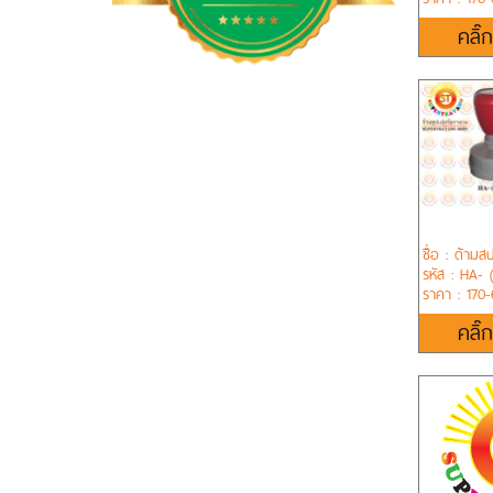
คลิ๊
ชื่อ : ด้ามส
รหัส : HA- 
ราคา : 170
คลิ๊