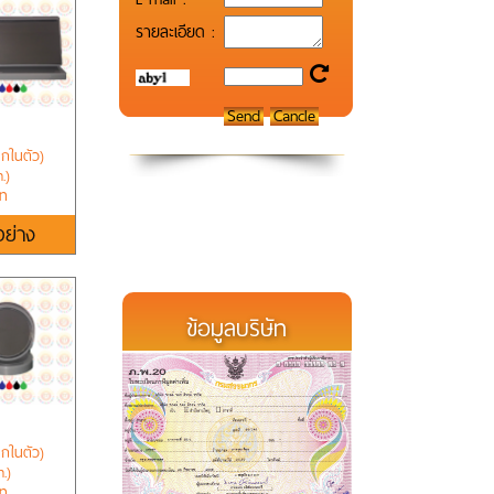
รายละเอียด :
ึกในตัว)
.)
าท
อย่าง
ข้อมูลบริษัท
ึกในตัว)
.)
าท