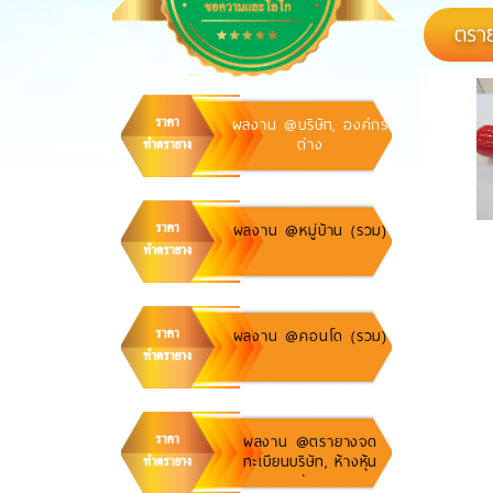
ตราย
ผลงาน @บริษัท, องค์กร
ต่าง
ผลงาน @หมู่บ้าน (รวม)
ผลงาน @คอนโด (รวม)
ผลงาน @ตรายางจด
ทะเบียนบริษัท, ห้างหุ้น
ส่วน