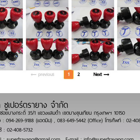
previous
1
2
Next
ท ซูเปอร์ตรายาง จำกัด
ซอยบางกระดี่ 35/1 แขวงแสมดำ เขตบางขุนเทียน กรุงเทพฯ 10150
 :
094-269-9188 (แอดมิน)
,
083-649-5442 (Office)
โทรศัพท์ :
02-408
์ :
02-408-5732
l :
supertrayang@gmail.com
,
E-mail : info@supertrayang.com