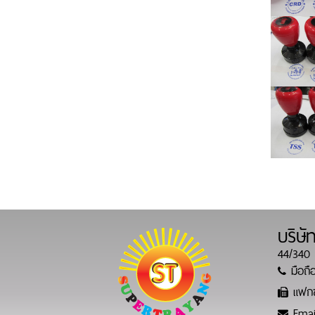
บริษั
44/340 
มือถือ
แฟกซ
Emai