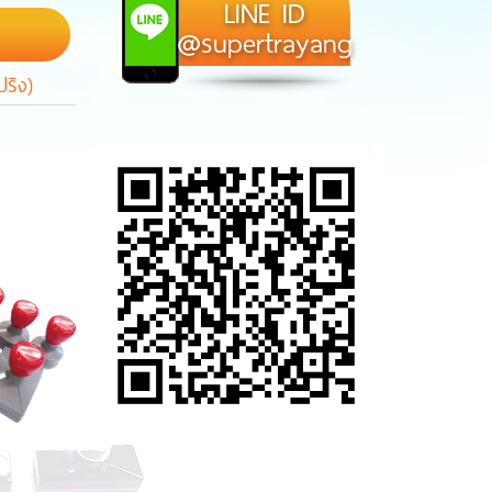
LINE ID
@supertrayang
ปริง)