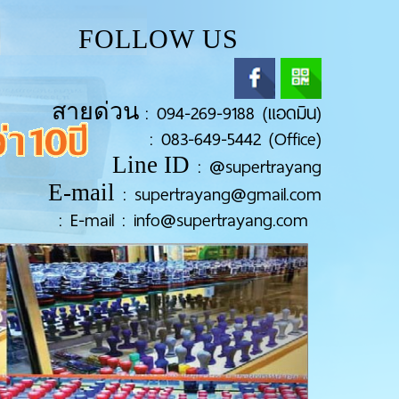
FOLLOW US
สายด่วน
:
094-269-9188 (แอดมิน)
:
083-649-5442 (Office)
Line ID
:
@supertrayang
E-mail
:
supertrayang@gmail.com
:
E-mail : info@supertrayang.com
Next