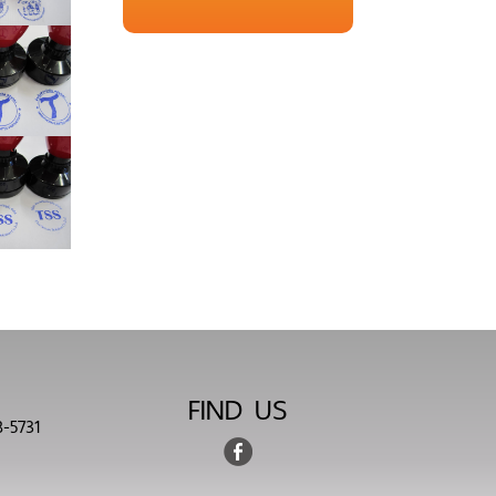
FIND US
-5731